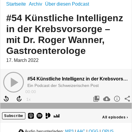
Startseite
Archiv
Über diesen Podcast
#54 Künstliche Intelligenz
in der Krebsvorsorge –
mit Dr. Roger Wanner,
Gastroenterologe
17. March 2022
#54 Künstliche Intelligenz in der Krebsvorsorge – mit Dr. Roger Wanner, Gastroenterologe
Ein Podcast der Schweizerischen Post
00:00
Subscribe
All episodes
›
Audio herunterladen:
MP3
|
AAC
|
OGG
|
OPUS